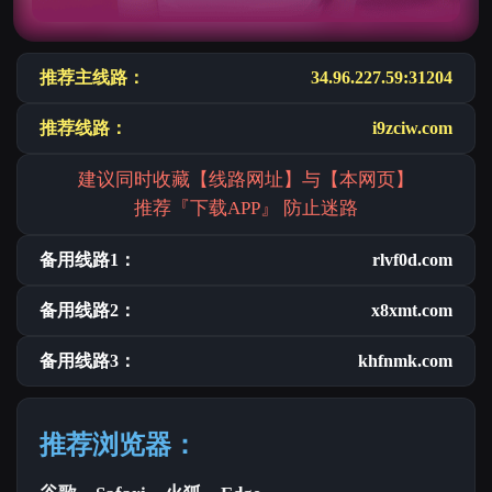
推荐主线路：
34.96.227.59:31204
推荐线路：
i9zciw.com
建议同时收藏【线路网址】与【本网页】
推荐『下载APP』 防止迷路
备用线路1：
rlvf0d.com
备用线路2：
x8xmt.com
备用线路3：
khfnmk.com
推荐浏览器：