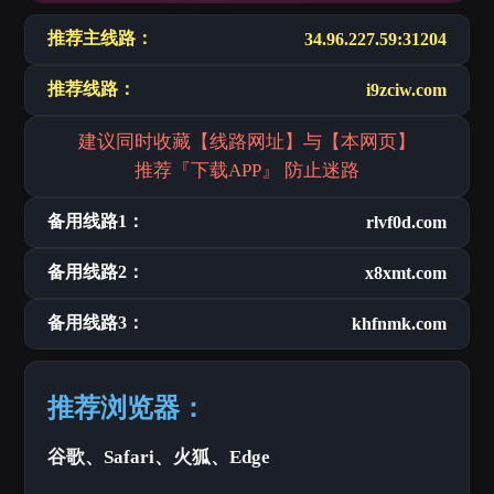
推荐主线路：
34.96.227.59:31204
推荐线路：
i9zciw.com
建议同时收藏【线路网址】与【本网页】
推荐『下载APP』 防止迷路
备用线路1：
rlvf0d.com
备用线路2：
x8xmt.com
备用线路3：
khfnmk.com
推荐浏览器：
谷歌、Safari、火狐、Edge