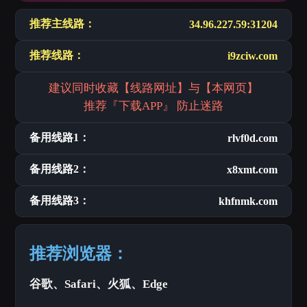
推荐主线路：
34.96.227.59:31204
推荐线路：
i9zciw.com
建议同时收藏【线路网址】与【本网页】
推荐『下载APP』 防止迷路
备用线路1：
rlvf0d.com
备用线路2：
x8xmt.com
备用线路3：
khfnmk.com
推荐浏览器：
谷歌、Safari、火狐、Edge